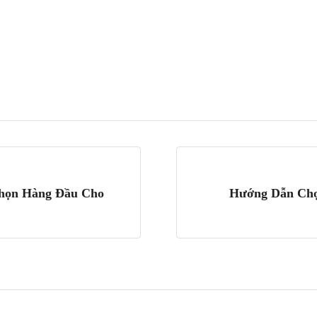
Chọn Hàng Đầu Cho
Hướng Dẫn Chọ