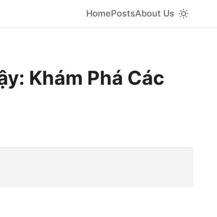
Home
Posts
About Us
Cậy: Khám Phá Các