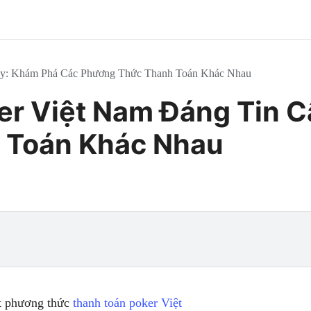
ậy: Khám Phá Các Phương Thức Thanh Toán Khác Nhau
er Việt Nam Đáng Tin 
 Toán Khác Nhau
ột phương thức
thanh toán poker Việt